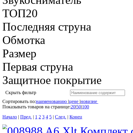
ТОП20
Последняя струна
Обмотка
Размер
Первая струна
Защитное покрытие
Скрыть фильтр
Сортировать по:
наименованию
|
цене
|
новизне
Показывать товаров на странице:
20
|
50
|
100
Начало
|
Пред.
|
1
2
3
4
5
|
След.
|
Конец