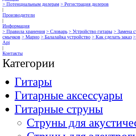
> Потенциальным дилерам
> Регистрация дилеров
|
Производители
|
Информация
> Правила хранения
> Словарь
> Устройство гитары
> Замена 
смычков
> Марио
> Балалайка устройство
> Как сделать заказ
>
Api
|
Контакты
Категории
Гитары
Гитарные аксессуары
Гитарные струны
Струны для акустиче