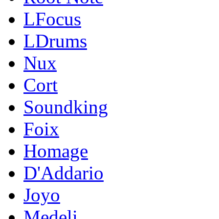
LFocus
LDrums
Nux
Cort
Soundking
Foix
Homage
D'Addario
Joyo
Medeli