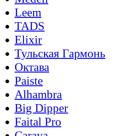
Leem
TADS
Elixir
Тульская Гармонь
Октава
Paiste
Alhambra
Big Dipper
Faital Pro
Caraya