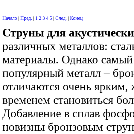
Начало
|
Пред.
|
1
2
3
4
5
|
След.
|
Конец
Струны для акустическ
различных металлов: сталь
материалы. Однако самый
популярный металл – бро
отличаются очень ярким, 
временем становиться бо
Добавление в сплав фосфо
новизны бронзовым струна